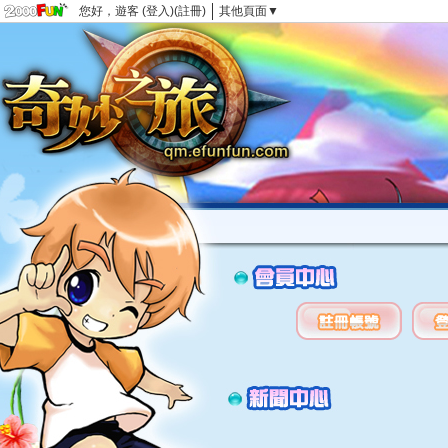
您好，遊客 (
登入
)(
註冊
)
其他頁面▼