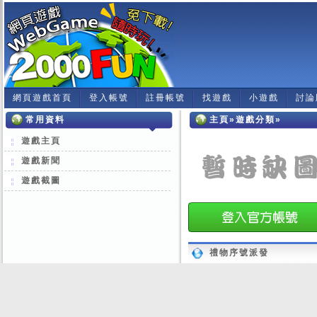
網頁遊戲首頁
登入帳號
註冊帳號
找遊戲
小遊戲
討論
常用資料
主頁»遊戲分類»
遊戲主頁
遊戲新聞
遊戲截圖
禮物序號派發