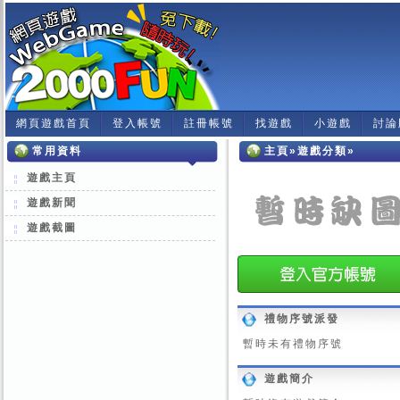
網頁遊戲首頁
登入帳號
註冊帳號
找遊戲
小遊戲
討論
常用資料
主頁»遊戲分類»
遊戲主頁
遊戲新聞
遊戲截圖
禮物序號派發
暫時未有禮物序號
遊戲簡介