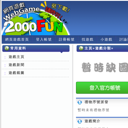
網頁遊戲首頁
登入帳號
註冊帳號
找遊戲
小遊戲
討論
常用資料
主頁»遊戲分類»
遊戲主頁
遊戲新聞
遊戲截圖
禮物序號派發
暫時未有禮物序號
遊戲簡介