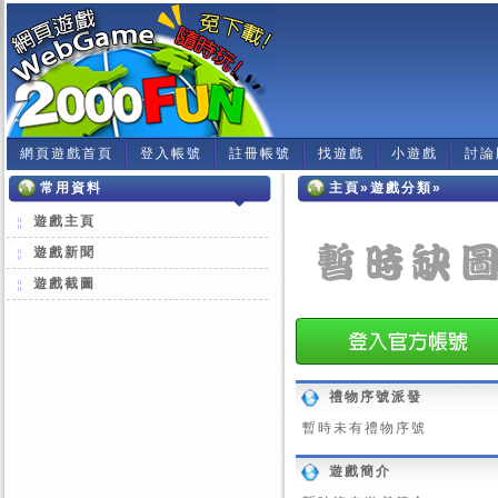
網頁遊戲首頁
登入帳號
註冊帳號
找遊戲
小遊戲
討論
常用資料
主頁»遊戲分類»
遊戲主頁
遊戲新聞
遊戲截圖
禮物序號派發
暫時未有禮物序號
遊戲簡介