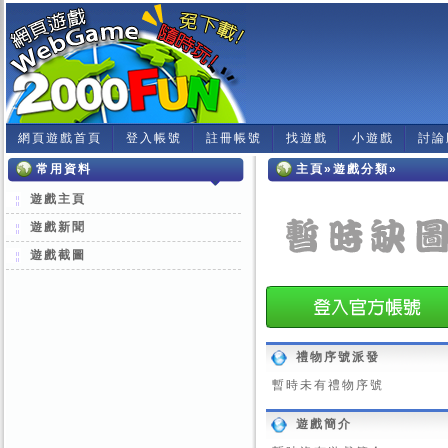
網頁遊戲首頁
登入帳號
註冊帳號
找遊戲
小遊戲
討論
常用資料
主頁»遊戲分類»
遊戲主頁
遊戲新聞
遊戲截圖
禮物序號派發
暫時未有禮物序號
遊戲簡介